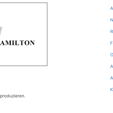
A
N
R
F
O
A
A
K
 produzieren.