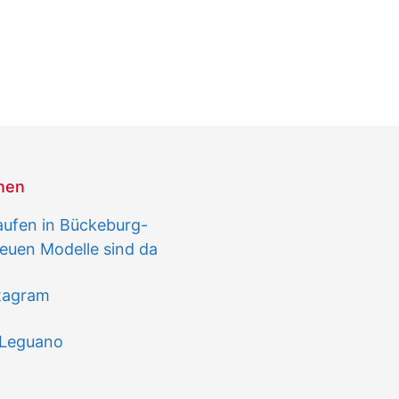
onen
aufen in Bückeburg-
euen Modelle sind da
stagram
 Leguano