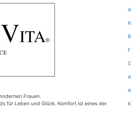
A
N
R
F
O
A
A
e modernen Frauen.
ds für Leben und Glück. Komfort ist eines der
K