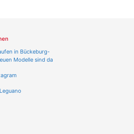
onen
aufen in Bückeburg-
euen Modelle sind da
stagram
 Leguano