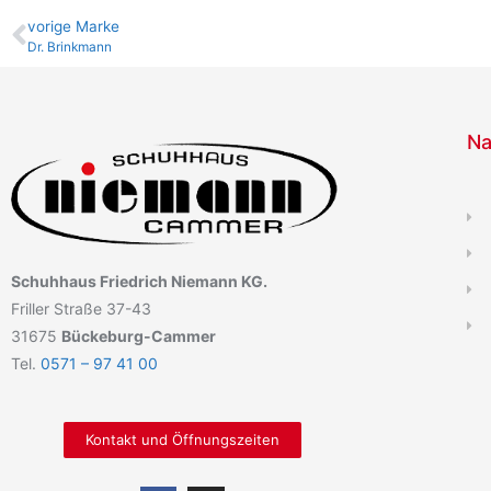
vo­ri­ge Marke
Dr. Brinkmann
Na
Schuhhaus Friedrich Niemann KG.
Friller Straße 37-43
31675
Bückeburg-Cammer
Tel.
0571 – 97 41 00
Kontakt und Öffnungszeiten