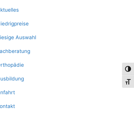
ktuelles
iedrigpreise
iesige Auswahl
achberatung
rthopädie
Umsch
usbildung
Schri
nfahrt
ontakt