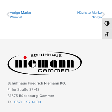
vo­ri­ge Marke
Nächste Marke
Warmbat
Giorgio
Umsch
Schri
Schuhhaus Friedrich Niemann KG.
Friller Straße 37-43
31675
Bückeburg-Cammer
Tel.
0571 – 97 41 00