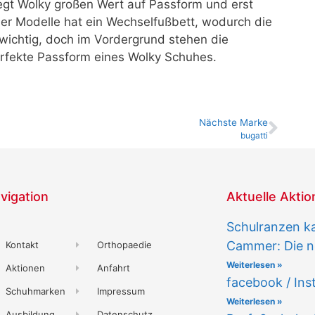
legt Wolky großen Wert auf Passform und erst
er Modelle hat ein Wechselfußbett, wodurch die
 wichtig, doch im Vordergrund stehen die
erfekte Passform eines Wolky Schuhes.
Nächste Marke
bugatti
vigation
Aktuelle Akti
Schulranzen k
Cammer: Die n
Kontakt
Orthopaedie
Weiterlesen »
Aktionen
Anfahrt
facebook / In
Schuhmarken
Impressum
Weiterlesen »
Ausbildung
Datenschutz