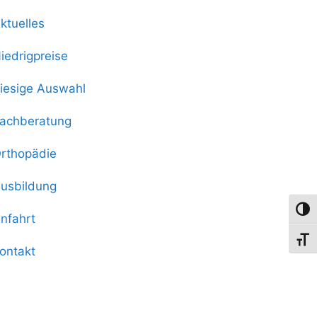
ktuelles
iedrigpreise
iesige Auswahl
achberatung
rthopädie
usbildung
Umsch
nfahrt
Schri
ontakt