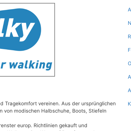
A
N
R
F
O
A
A
d Tragekomfort vereinen.
Aus der ursprünglichen
K
tion von modischen Halbschuhe, Boots, Stiefeln
enster europ. Richtlinien gekauft und