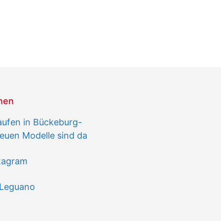
onen
aufen in Bückeburg-
euen Modelle sind da
stagram
 Leguano