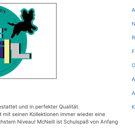
A
N
R
F
O
A
A
tattet und in perfekter Qualität.
K
gt mit seinen Kollektionen immer wieder eine
hstem Niveau! McNeill ist Schulspaß von Anfang