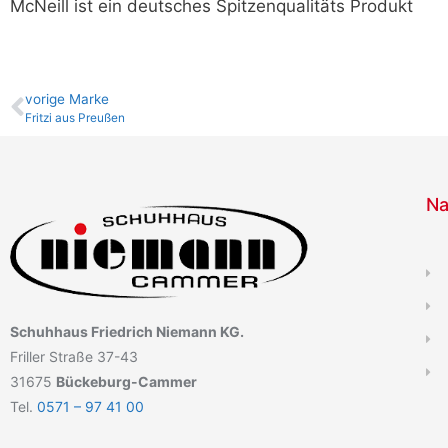
McNeill ist ein deutsches Spitzenqualitäts Produkt
vo­ri­ge Marke
Fritzi aus Preußen
Na
Schuhhaus Friedrich Niemann KG.
Friller Straße 37-43
31675
Bückeburg-Cammer
Tel.
0571 – 97 41 00