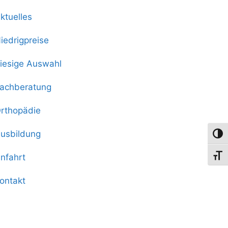
ktuelles
iedrigpreise
iesige Auswahl
achberatung
rthopädie
usbildung
Umsch
nfahrt
Schri
ontakt