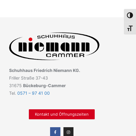
Umsch
Schri
Schuhhaus Friedrich Niemann KG.
Friller Straße 37-43
31675
Bückeburg-Cammer
Tel.
0571 – 97 41 00
Kontakt und Öffnungszeiten